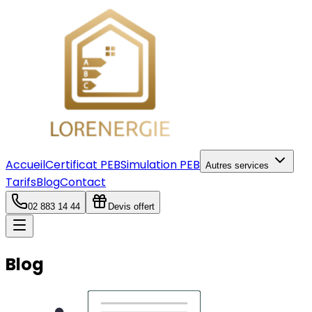
Accueil
Certificat PEB
Simulation PEB
Autres services
Tarifs
Blog
Contact
02 883 14 44
Devis offert
Blog