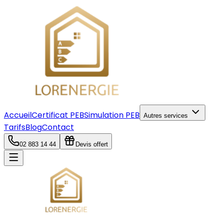
Accueil
Certificat PEB
Simulation PEB
Autres services
Tarifs
Blog
Contact
02 883 14 44
Devis offert