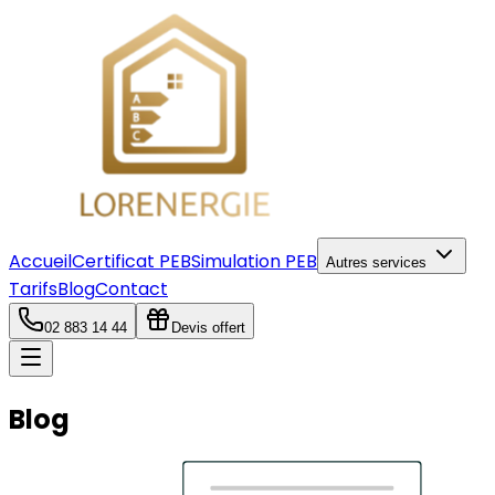
Accueil
Certificat PEB
Simulation PEB
Autres services
Tarifs
Blog
Contact
02 883 14 44
Devis offert
Blog