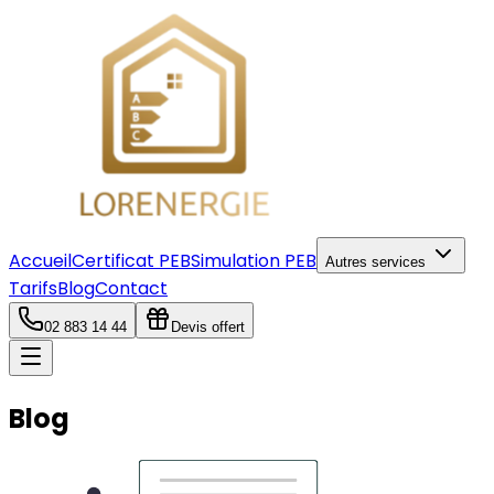
Accueil
Certificat PEB
Simulation PEB
Autres services
Tarifs
Blog
Contact
02 883 14 44
Devis offert
Blog